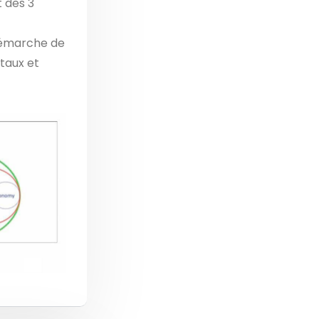
 des 3
 démarche de
taux et