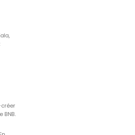
ala,
:
-créer
e BNB.
En