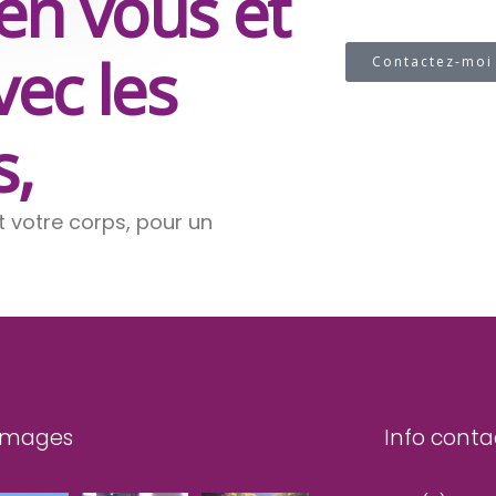
 en vous et
vec les
Contactez-moi
s,
et votre corps, pour un
images
Info conta