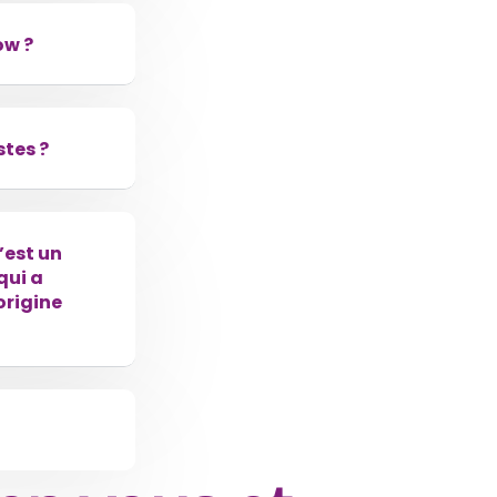
ow ?
stes ?
c’est un
qui a
origine