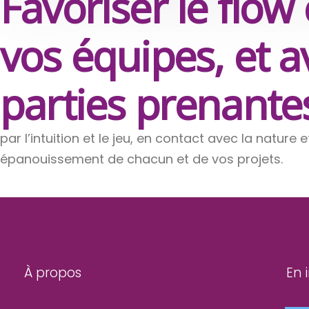
Favoriser le flow
vos équipes, et a
parties prenante
par l’intuition et le jeu, en contact avec la nature 
épanouissement de chacun et de vos projets.
À propos
En 