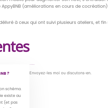
ile AppyBNB (améliorations en cours de cocréation)
délivré à ceux qui ont suivi plusieurs ateliers, et fin
entes
Vous avez d'autres questions fréquentes ?
Envoyez-les moi
ou discutons-en.
BNB ?
son schéma.
ie existe au
nt (et pas