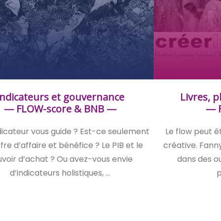
Indicateurs et gouvernance
Livres, p
— FLOW-score & BNB —
— 
dicateur vous guide ? Est-ce seulement
Le flow peut êt
ffre d’affaire et bénéfice ? Le PIB et le
créative. Fanny 
voir d’achat ? Ou avez-vous envie
dans des ou
d’indicateurs holistiques, …
p